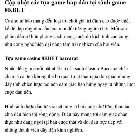
Cập nhật các tựa game hấp dẫn tại sảnh game
8KBET
Casino tự hào mang đến loạt trò chơi giải trí đỉnh cao được thiết
kế để đáp ứng nhu cầu của mọi đối tượng người chơi. Mỗi sản
phẩm đều sở hữu phong cách riêng, mức độ kịch tính cao cũng
như công nghệ hiện đại nâng tầm trải nghiệm của hội viên.
Tựa game casino 8KBET baccarat
Nhắc đến game nổi bật nhất tại các sảnh Casino Baccarat chắc
chắn là cái tên không thể bỏ qua. Luật tham gia đơn giản nhưng
đầy tính chiến lược tạo nên cảm giác hào hứng ngay từ những lượt
cược đầu tiên.
Hình ảnh được đầu tư sắc nét từng lá bài cũng như từng thao tác
chia đều hiển thị sống động. Điều này mang tới cảm giác chân
thực như đang ngồi tại bàn cược thật và đối đầu trực tiếp với
những thành viên dày dặn kinh nghiệm.