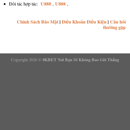
U888
U888
Đối tác hợp tác:
,
,
Chính Sách Bảo Mật
|
Điều Khoản Điều Kiện
|
Câu hỏi
thường gặp
8KBET Nơi Bạn Sẽ Không Bao Giờ Thắng
Copyright 2026 ©