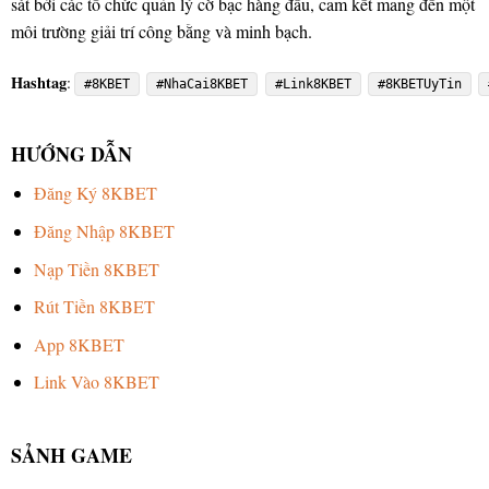
sát bởi các tổ chức quản lý cờ bạc hàng đầu, cam kết mang đến một
môi trường giải trí công bằng và minh bạch.
Hashtag
:
#8KBET
#NhaCai8KBET
#Link8KBET
#8KBETUyTin
HƯỚNG DẪN
Đăng Ký 8KBET
Đăng Nhập 8KBET
Nạp Tiền 8KBET
Rút Tiền 8KBET
App 8KBET
Link Vào 8KBET
SẢNH GAME