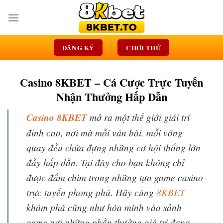
Chuyển
đến
nội
dung
ĐĂNG KÝ
CHƠI THỬ
Casino 8KBET – Cá Cược Trực Tuyến
Nhận Thưởng Hấp Dẫn
Casino 8KBET
mở ra một thế giới giải trí
đỉnh cao, nơi mà mỗi ván bài, mỗi vòng
quay đều chứa đựng những cơ hội thắng lớn
đầy hấp dẫn. Tại đây cho bạn không chỉ
được đắm chìm trong những tựa game casino
trực tuyến phong phú. Hãy cùng
8KBET
khám phá cũng như hòa mình vào sảnh
game nơi những phần thưởng giá trị đang