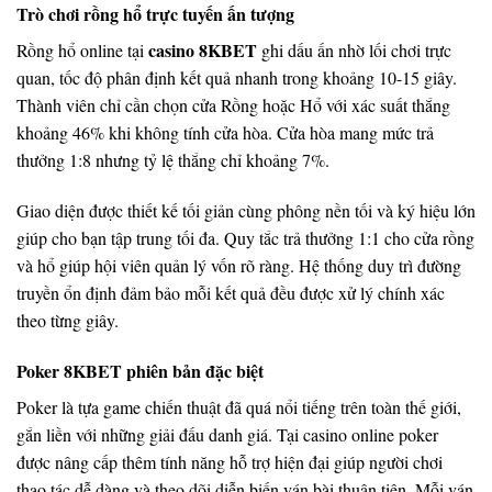
Trò chơi rồng hổ trực tuyến ấn tượng
casino 8KBET
Rồng hổ online tại
ghi dấu ấn nhờ lối chơi trực
quan, tốc độ phân định kết quả nhanh trong khoảng 10-15 giây.
Thành viên chỉ cần chọn cửa Rồng hoặc Hổ với xác suất thắng
khoảng 46% khi không tính cửa hòa. Cửa hòa mang mức trả
thưởng 1:8 nhưng tỷ lệ thắng chỉ khoảng 7%.
Giao diện được thiết kế tối giản cùng phông nền tối và ký hiệu lớn
giúp cho bạn tập trung tối đa. Quy tắc trả thưởng 1:1 cho cửa rồng
và hổ giúp hội viên quản lý vốn rõ ràng. Hệ thống duy trì đường
truyền ổn định đảm bảo mỗi kết quả đều được xử lý chính xác
theo từng giây.
Poker
8KBET
phiên bản đặc biệt
Poker là tựa game chiến thuật đã quá nổi tiếng trên toàn thế giới,
gắn liền với những giải đấu danh giá. Tại casino online poker
được nâng cấp thêm tính năng hỗ trợ hiện đại giúp người chơi
thao tác dễ dàng và theo dõi diễn biến ván bài thuận tiện. Mỗi ván