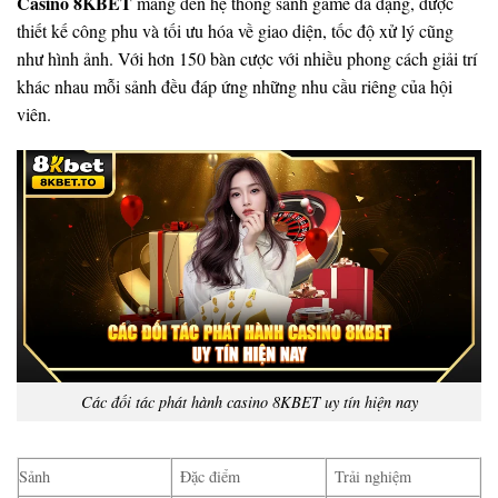
Casino 8KBET
mang đến hệ thống sảnh game đa dạng, được
thiết kế công phu và tối ưu hóa về giao diện, tốc độ xử lý cũng
như hình ảnh. Với hơn 150 bàn cược với nhiều phong cách giải trí
khác nhau mỗi sảnh đều đáp ứng những nhu cầu riêng của hội
viên.
Các đối tác phát hành casino 8KBET uy tín hiện nay
Sảnh
Đặc điểm
Trải nghiệm