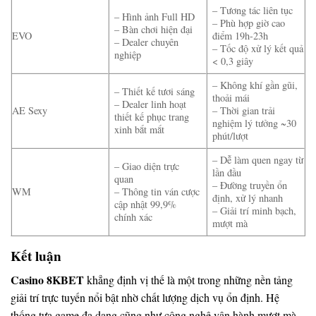
– Tương tác liên tục
– Hình ảnh Full HD
– Phù hợp giờ cao
– Bàn chơi hiện đại
EVO
điểm 19h-23h
– Dealer chuyên
– Tốc độ xử lý kết quả
nghiệp
< 0,3 giây
– Không khí gần gũi,
– Thiết kế tươi sáng
thoải mái
– Dealer linh hoạt
AE Sexy
– Thời gian trải
thiết kế phục trang
nghiệm lý tưởng ~30
xinh bắt mắt
phút/lượt
– Dễ làm quen ngay từ
– Giao diện trực
lần đầu
quan
– Đường truyền ổn
WM
– Thông tin ván cược
định, xử lý nhanh
cập nhật 99,9%
– Giải trí minh bạch,
chính xác
mượt mà
Kết luận
Casino 8KBET
khẳng định vị thế là một trong những nền tảng
giải trí trực tuyến nổi bật nhờ chất lượng dịch vụ ổn định. Hệ
thống tựa game đa dạng cũng như công nghệ vận hành mượt mà.