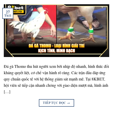
27
Th11
Đá gà Thomo thu hút người xem bởi nhịp độ nhanh, hình thức đối
kháng quyết liệt, cơ chế vận hành rõ ràng. Các trận đấu đáp ứng
quy chuẩn quốc tế với hệ thống giám sát mạnh mẽ. Tại 8KBET,
hội viên sẽ tiếp cận nhanh chóng với giao diện mượt mà, hình ảnh
[…]
TIẾP TỤC ĐỌC
→