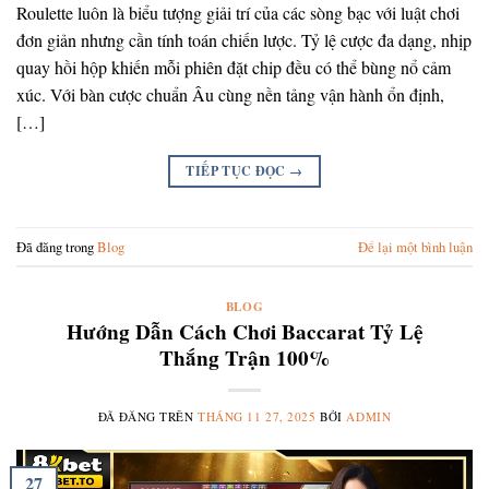
Roulette luôn là biểu tượng giải trí của các sòng bạc với luật chơi
đơn giản nhưng cần tính toán chiến lược. Tỷ lệ cược đa dạng, nhịp
quay hồi hộp khiến mỗi phiên đặt chip đều có thể bùng nổ cảm
xúc. Với bàn cược chuẩn Âu cùng nền tảng vận hành ổn định,
[…]
TIẾP TỤC ĐỌC
→
Đã đăng trong
Blog
Để lại một bình luận
BLOG
Hướng Dẫn Cách Chơi Baccarat Tỷ Lệ
Thắng Trận 100%
ĐÃ ĐĂNG TRÊN
THÁNG 11 27, 2025
BỞI
ADMIN
27