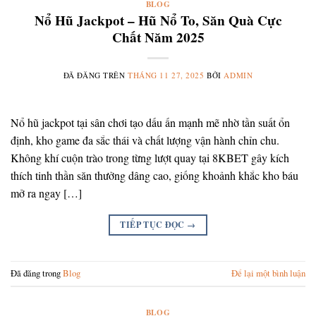
BLOG
Nổ Hũ Jackpot – Hũ Nổ To, Săn Quà Cực
Chất Năm 2025
ĐÃ ĐĂNG TRÊN
THÁNG 11 27, 2025
BỞI
ADMIN
Nổ hũ jackpot tại sân chơi tạo dấu ấn mạnh mẽ nhờ tần suất ổn
định, kho game đa sắc thái và chất lượng vận hành chỉn chu.
Không khí cuộn trào trong từng lượt quay tại 8KBET gây kích
thích tinh thần săn thưởng dâng cao, giống khoảnh khắc kho báu
mở ra ngay […]
TIẾP TỤC ĐỌC
→
Đã đăng trong
Blog
Để lại một bình luận
BLOG