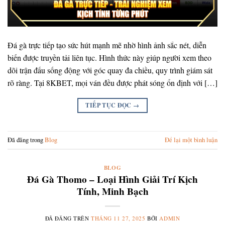
Đá gà trực tiếp tạo sức hút mạnh mẽ nhờ hình ảnh sắc nét, diễn
biến được truyền tải liên tục. Hình thức này giúp người xem theo
dõi trận đấu sống động với góc quay đa chiều, quy trình giám sát
rõ ràng. Tại 8KBET, mọi ván đều được phát sóng ổn định với […]
TIẾP TỤC ĐỌC
→
Đã đăng trong
Blog
Để lại một bình luận
BLOG
Đá Gà Thomo – Loại Hình Giải Trí Kịch
Tính, Minh Bạch
ĐÃ ĐĂNG TRÊN
THÁNG 11 27, 2025
BỞI
ADMIN