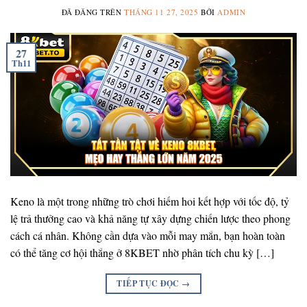
ĐÃ ĐĂNG TRÊN
THÁNG 11 27, 2025
BỞI
ADMIN
27
Th11
Keno là một trong những trò chơi hiếm hoi kết hợp với tốc độ, tỷ
lệ trả thưởng cao và khả năng tự xây dựng chiến lược theo phong
cách cá nhân. Không cần dựa vào mỗi may mắn, bạn hoàn toàn
có thể tăng cơ hội thắng ở 8KBET nhờ phân tích chu kỳ […]
TIẾP TỤC ĐỌC
→