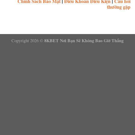
Chính Sách Bảo Mật
|
Điều Khoản Điều Kiện
|
Câu hỏi
thường gặp
8KBET Nơi Bạn Sẽ Không Bao Giờ Thắng
Copyright 2026 ©