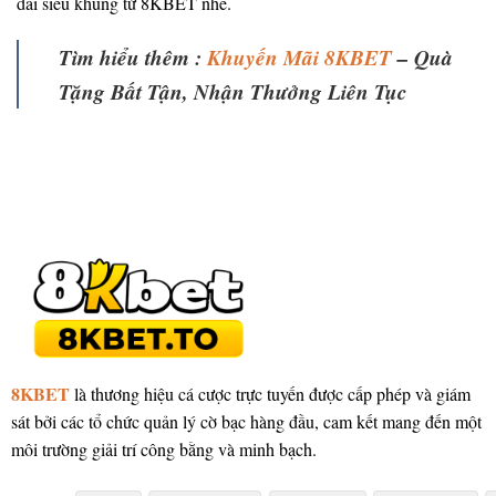
đãi siêu khủng từ 8KBET nhé.
Tìm hiểu thêm :
Khuyến Mãi 8KBET
– Quà
Tặng Bất Tận, Nhận Thưởng Liên Tục
8KBET
là thương hiệu cá cược trực tuyến được cấp phép và giám
sát bởi các tổ chức quản lý cờ bạc hàng đầu, cam kết mang đến một
môi trường giải trí công bằng và minh bạch.