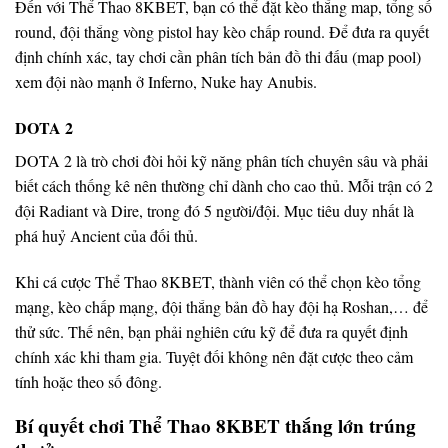
Đến với
Thể Thao 8KBET
, bạn có thể đặt kèo thắng map, tổng số
round, đội thắng vòng pistol hay kèo chấp round. Để đưa ra quyết
định chính xác, tay chơi cần phân tích bản đồ thi đấu (map pool)
xem đội nào mạnh ở Inferno, Nuke hay Anubis.
DOTA 2
DOTA 2 là trò chơi đòi hỏi kỹ năng phân tích chuyên sâu và phải
biết cách thống kê nên thường chỉ dành cho cao thủ. Mỗi trận có 2
đội Radiant và Dire, trong đó 5 người/đội. Mục tiêu duy nhất là
phá huỷ Ancient của đối thủ.
Khi cá cược
Thể Thao 8KBET
, thành viên có thể chọn kèo tổng
mạng, kèo chấp mạng, đội thắng bản đồ hay đội hạ Roshan,… để
thử sức. Thế nên, bạn phải nghiên cứu kỹ để đưa ra quyết định
chính xác khi tham gia. Tuyệt đối không nên đặt cược theo cảm
tính hoặc theo số đông.
Bí quyết chơi Thể Thao 8KBET thắng lớn trúng