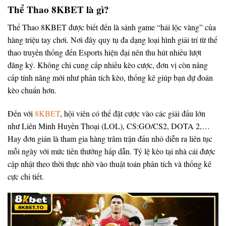
Thể Thao 8KBET là gì?
Thể Thao 8KBET
được biết đến là sảnh game “hái lộc vàng” của
hàng triệu tay chơi. Nơi đây quy tụ đa dạng loại hình giải trí từ thể
thao truyền thống đến Esports hiện đại nên thu hút nhiều lượt
đăng ký. Không chỉ cung cấp nhiều kèo cược, đơn vị còn nâng
cấp tính năng mới như phân tích kèo, thống kê giúp bạn dự đoán
kèo chuẩn hơn.
Đến với
8KBET
, hội viên có thể đặt cược vào các giải đấu lớn
như Liên Minh Huyền Thoại (LOL), CS:GO/CS2, DOTA 2,…
Hay đơn giản là tham gia hàng trăm trận đấu nhỏ diễn ra liên tục
mỗi ngày với mức tiền thưởng hấp dẫn. Tỷ lệ kèo tại nhà cái được
cập nhật theo thời thực nhờ vào thuật toán phân tích và thống kê
cực chi tiết.