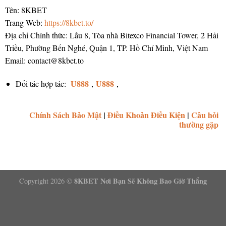
Tên: 8KBET
Trang Web:
https://8kbet.to/
Địa chỉ Chính thức: Lầu 8, Tòa nhà Bitexco Financial Tower, 2 Hải
Triều, Phường Bến Nghé, Quận 1, TP. Hồ Chí Minh, Việt Nam
Email:
contact@8kbet.to
U888
U888
Đối tác hợp tác:
,
,
Chính Sách Bảo Mật
|
Điều Khoản Điều Kiện
|
Câu hỏi
thường gặp
8KBET Nơi Bạn Sẽ Không Bao Giờ Thắng
Copyright 2026 ©