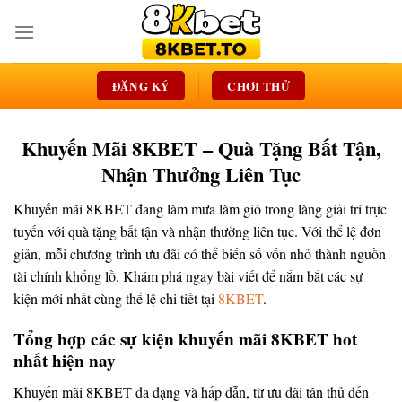
Chuyển
đến
nội
dung
ĐĂNG KÝ
CHƠI THỬ
Khuyến Mãi 8KBET – Quà Tặng Bất Tận,
Nhận Thưởng Liên Tục
Khuyến mãi 8KBET
đang làm mưa làm gió trong làng giải trí trực
tuyến với quà tặng bất tận và nhận thưởng liên tục. Với thể lệ đơn
giản, mỗi chương trình ưu đãi có thể biến số vốn nhỏ thành nguồn
tài chính khổng lồ. Khám phá ngay bài viết để nắm bắt các sự
kiện mới nhất cùng thể lệ chi tiết tại
8KBET
.
Tổng hợp các sự kiện khuyến mãi 8KBET hot
nhất hiện nay
Khuyến mãi 8KBET
đa dạng và hấp dẫn, từ ưu đãi tân thủ đến