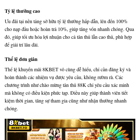
Tỷ lệ thưởng cao
Ưu đãi tại nền tảng sở hữu tỷ lệ thưởng hấp dẫn, lên đến 100%
cho nạp đầu hoặc hoàn trả 10%, giúp tăng vốn nhanh chóng. Qua
đó, giúp tối ưu hóa lợi nhuận cho cả tân thủ lẫn cao thủ, phù hợp
để giải trí lâu dài.
Thể lệ đơn giản
Thể lệ
khuyến mãi 8KBET
vô cùng dễ hiểu, chỉ cần đăng ký và
hoàn thành các nhiệm vụ được yêu cầu, không rườm rà. Các
chương trình như chào mừng tân thủ 88K chỉ yêu cầu xác minh
mà không có điều kiện phức tạp. Điều này giúp thành viên tiết
kiệm thời gian, tăng sự tham gia cũng như nhận thưởng nhanh
chóng.