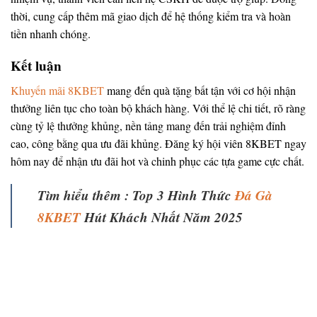
thời, cung cấp thêm mã giao dịch để hệ thống kiểm tra và hoàn
tiền nhanh chóng.
Kết luận
Khuyến mãi 8KBET
mang đến quà tặng bất tận với cơ hội nhận
thưởng liên tục cho toàn bộ khách hàng. Với thể lệ chi tiết, rõ ràng
cùng tỷ lệ thưởng khủng, nền tảng mang đến trải nghiệm đỉnh
cao, công bằng qua ưu đãi khủng. Đăng ký hội viên 8KBET ngay
hôm nay để nhận ưu đãi hot và chinh phục các tựa game cực chất.
Tìm hiểu thêm : Top 3 Hình Thức
Đá Gà
8KBET
Hút Khách Nhất Năm 2025