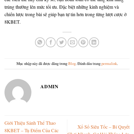
trúng thưởng lên mức tối ưu. Đặc biệt những kinh nghiệm và
chiến lược trong bài sẽ giúp bạn tự tin hơn trong từng lượt cược ở
8KBET.
Mục nhập này đã được đăng trong
Blog
. Đánh dấu trang
permalink
.
ADMIN
Giới Thiệu Sảnh Thể Thao
Xổ Số Siêu Tốc – Bí Quyết
8KBET – Tụ Điểm Của Các