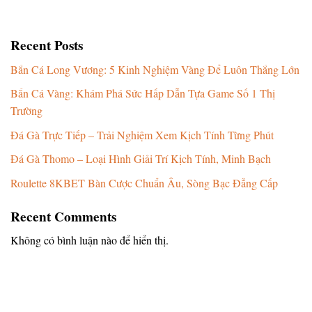
Recent Posts
Bắn Cá Long Vương: 5 Kinh Nghiệm Vàng Để Luôn Thắng Lớn
Bắn Cá Vàng: Khám Phá Sức Hấp Dẫn Tựa Game Số 1 Thị
Trường
Đá Gà Trực Tiếp – Trải Nghiệm Xem Kịch Tính Từng Phút
Đá Gà Thomo – Loại Hình Giải Trí Kịch Tính, Minh Bạch
Roulette 8KBET Bàn Cược Chuẩn Âu, Sòng Bạc Đẳng Cấp
Recent Comments
Không có bình luận nào để hiển thị.