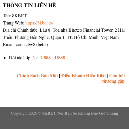
THÔNG TIN LIÊN HỆ
Tên: 8KBET
Trang Web:
https://8kbet.to/
Địa chỉ Chính thức: Lầu 8, Tòa nhà Bitexco Financial Tower, 2 Hải
Triều, Phường Bến Nghé, Quận 1, TP. Hồ Chí Minh, Việt Nam
Email:
contact@8kbet.to
U888
U888
Đối tác hợp tác:
,
,
Chính Sách Bảo Mật
|
Điều Khoản Điều Kiện
|
Câu hỏi
thường gặp
8KBET Nơi Bạn Sẽ Không Bao Giờ Thắng
Copyright 2026 ©