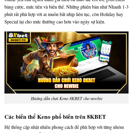
bảng cược, mức tiền và biến thể. Những phiên bản như Nhanh 1-3
phút rất phù hợp với ai muốn bắt nhịp liên tục, còn Holiday hay
Special lại cho mức thưởng cao hơn vào ngày sự kiện.
Hướng dẫn chơi Keno 8KBET cho newbie
Các biến thể Keno phổ biến trên 8KBET
Hệ thống cập nhật nhiều phong cách để phù hợp với từng nhóm