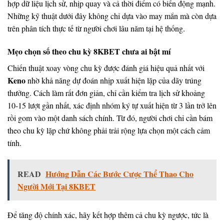
hợp dữ liệu lịch sử, nhịp quay và cả thời điểm có biến động mạnh.
Những kỹ thuật dưới đây không chỉ dựa vào may mắn mà còn dựa
trên phân tích thực tế từ người chơi lâu năm tại hệ thống.
Mẹo chọn số theo chu kỳ 8KBET chưa ai bật mí
Chiến thuật xoay vòng chu kỳ được đánh giá hiệu quả nhất với
Keno
nhờ khả năng dự đoán nhịp xuất hiện lặp của dãy trúng
thưởng. Cách làm rất đơn giản, chỉ cần kiểm tra lịch sử khoảng
10-15 lượt gần nhất, xác định nhóm ký tự xuất hiện từ 3 lần trở lên
rồi gom vào một danh sách chính. Từ đó, người chơi chỉ cần bám
theo chu kỳ lặp chứ không phải trải rộng lựa chọn một cách cảm
tính.
READ
Hướng Dẫn Các Bước Cược Thể Thao Cho
Người Mới Tại 8KBET
Để tăng độ chính xác, hãy kết hợp thêm cả chu kỳ ngược, tức là