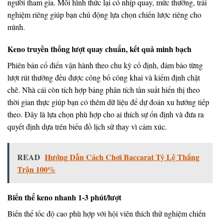
người tham gia. Mỗi hình thức lại có nhịp quay, mức thưởng, trải
nghiệm riêng giúp bạn chủ động lựa chọn chiến lược riêng cho
mình.
Keno truyền thống lượt quay chuẩn, kết quả minh bạch
Phiên bản cổ điển vận hành theo chu kỳ cố định, đảm bảo từng
lượt rút thưởng đều được công bố công khai và kiểm định chặt
chẽ. Nhà cái còn tích hợp bảng phân tích tần suất hiển thị theo
thời gian thực giúp bạn có thêm dữ liệu để dự đoán xu hướng tiếp
theo. Đây là lựa chọn phù hợp cho ai thích sự ổn định và đưa ra
quyết định dựa trên biểu đồ lịch sử thay vì cảm xúc.
READ
Hướng Dẫn Cách Chơi Baccarat Tỷ Lệ Thắng
Trận 100%
Biến thể keno nhanh 1-3 phút/lượt
Biến thể tốc độ cao phù hợp với hội viên thích thử nghiệm chiến