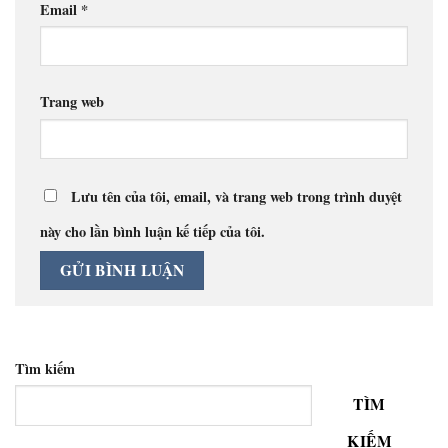
Email
*
Trang web
Lưu tên của tôi, email, và trang web trong trình duyệt
này cho lần bình luận kế tiếp của tôi.
Tìm kiếm
TÌM
KIẾM