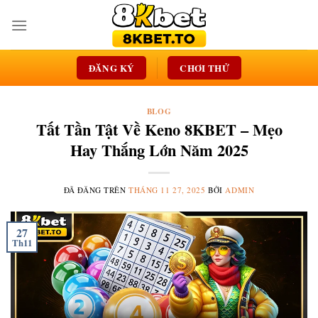
Chuyển
đến
nội
dung
ĐĂNG KÝ
CHƠI THỬ
BLOG
Tất Tần Tật Về Keno 8KBET – Mẹo
Hay Thắng Lớn Năm 2025
ĐÃ ĐĂNG TRÊN
THÁNG 11 27, 2025
BỞI
ADMIN
27
Th11