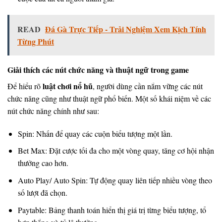
READ
Đá Gà Trực Tiếp - Trải Nghiệm Xem Kịch Tính
Từng Phút
Giải thích các nút chức năng và thuật ngữ trong game
luật chơi nổ hũ
Để hiểu rõ
, người dùng cần nắm vững các nút
chức năng cũng như thuật ngữ phổ biến. Một số khái niệm về các
nút chức năng chính như sau:
Spin: Nhấn để quay các cuộn biểu tượng một lần.
Bet Max: Đặt cược tối đa cho một vòng quay, tăng cơ hội nhận
thưởng cao hơn.
Auto Play/ Auto Spin: Tự động quay liên tiếp nhiều vòng theo
số lượt đã chọn.
Paytable: Bảng thanh toán hiển thị giá trị từng biểu tượng, tổ