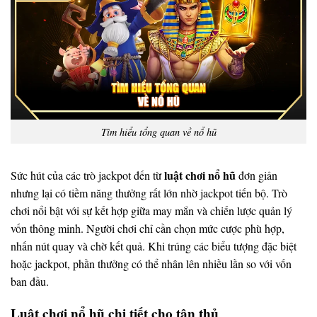
Tìm hiểu tổng quan về nổ hũ
luật chơi nổ hũ
Sức hút của các trò jackpot đến từ
đơn giản
nhưng lại có tiềm năng thưởng rất lớn nhờ jackpot tiến bộ. Trò
chơi nổi bật với sự kết hợp giữa may mắn và chiến lược quản lý
vốn thông minh. Người chơi chỉ cần chọn mức cược phù hợp,
nhấn nút quay và chờ kết quả. Khi trúng các biểu tượng đặc biệt
hoặc jackpot, phần thưởng có thể nhân lên nhiều lần so với vốn
ban đầu.
Luật chơi nổ hũ chi tiết cho tân thủ