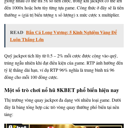
giống nhau có thể trả 5x số tiền cược, trong khi jackpot có thể lên
đến 1000x hoặc hơn tùy từng tựa game. Công thức ở đây sẽ là tiền
thưởng = (giá trị biểu tượng x số lượng) x mức cược x multiplier.
READ
Bắn Cá Long Vương: 5 Kinh Nghiệm Vàng Để
Luôn Thắng Lớn
Quỹ jackpot tích lũy từ 0.5 – 2% mỗi cược được cộng vào quỹ,
trúng ngẫu nhiên khi đạt điều kiện của game. RTP ảnh hưởng đến
tỷ lệ thắng dài hạn, ví dụ RTP 96% nghĩa là trung bình trả 96
đồng cho mỗi 100 đồng cược.
Một số trò chơi nổ hũ 8KBET phổ biến hiện nay
Thị trường vòng quay jackpot đa dạng với nhiều loại game. Dưới
đây là bảng tổng hợp các trò vòng quay thưởng phổ biến tại nền
tảng: