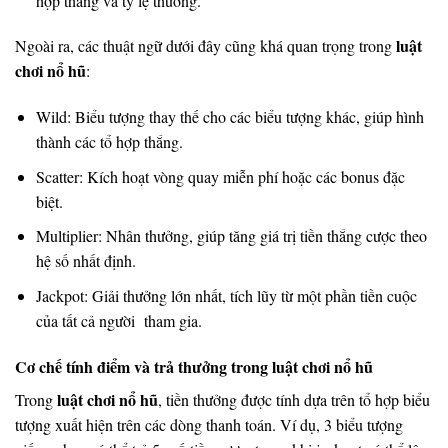
hợp thắng và tỷ lệ thưởng.
luật
Ngoài ra, các thuật ngữ dưới đây cũng khá quan trọng trong
chơi nổ hũ
:
Wild: Biểu tượng thay thế cho các biểu tượng khác, giúp hình
thành các tổ hợp thắng.
Scatter: Kích hoạt vòng quay miễn phí hoặc các bonus đặc
biệt.
Multiplier: Nhân thưởng, giúp tăng giá trị tiền thắng cược theo
hệ số nhất định.
Jackpot: Giải thưởng lớn nhất, tích lũy từ một phần tiền cuộc
của tất cả người tham gia.
Cơ chế tính điểm và trả thưởng trong luật chơi nổ hũ
luật chơi nổ hũ
Trong
, tiền thưởng được tính dựa trên tổ hợp biểu
tượng xuất hiện trên các dòng thanh toán. Ví dụ, 3 biểu tượng