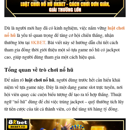
luật chơi
Dù là người mới hay đã có kinh nghiệm, việc nắm vững
nổ hũ
là yếu tố quan trọng để tăng cơ hội chiến thắng, nhận
thưởng lớn tại
8KBET
. Bài viết này sẽ hướng dẫn chi tiết cách
tham gia đồng thời giới thiệu một số tựa game nổ hũ có jackpot
cao, giúp người dùng tham gia một cách hiệu quả.
Tổng quan về trò chơi nổ hũ
luật chơi nổ hũ
Để nắm rõ
, người dùng trước hết cần hiểu khái
niệm về tựa game này. Đây là một dạng game slot trực tuyến, nơi
hội viên quay các cuộn biểu tượng để tạo ra tổ hợp thắng. Thuật
ngữ “nổ hũ” dùng để chỉ việc trúng jackpot – quỹ thưởng tích lũy
từ tiền cược của tất cả thành viên, có thể tăng tới hàng tỷ đồng.